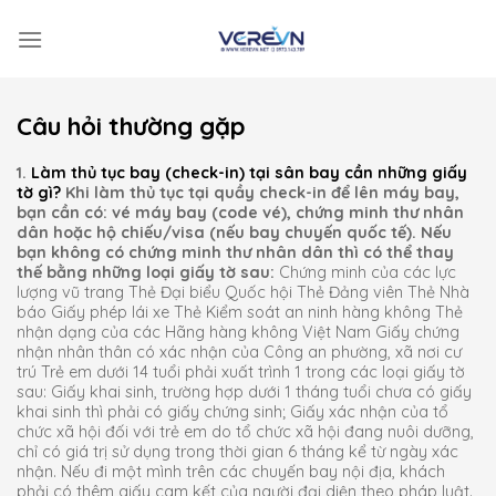
Skip
to
content
Câu hỏi thường gặp
1.
Làm thủ tục bay (check-in) tại sân bay cần những giấy
tờ gì?
Khi làm thủ tục tại quầy check-in để lên máy bay,
bạn cần có: vé máy bay (code vé), chứng minh thư nhân
dân hoặc hộ chiếu/visa (nếu bay chuyến quốc tế). Nếu
bạn không có chứng minh thư nhân dân thì có thể thay
thế bằng những loại giấy tờ sau:
Chứng minh của các lực
lượng vũ trang Thẻ Đại biểu Quốc hội Thẻ Đảng viên Thẻ Nhà
báo Giấy phép lái xe Thẻ Kiểm soát an ninh hàng không Thẻ
nhận dạng của các Hãng hàng không Việt Nam Giấy chứng
nhận nhân thân có xác nhận của Công an phường, xã nơi cư
trú Trẻ em dưới 14 tuổi phải xuất trình 1 trong các loại giấy tờ
sau: Giấy khai sinh, trường hợp dưới 1 tháng tuổi chưa có giấy
khai sinh thì phải có giấy chứng sinh; Giấy xác nhận của tổ
chức xã hội đối với trẻ em do tổ chức xã hội đang nuôi dưỡng,
chỉ có giá trị sử dụng trong thời gian 6 tháng kể từ ngày xác
nhận. Nếu đi một mình trên các chuyến bay nội địa, khách
phải có thêm giấy cam kết của người đại diện theo pháp luật.