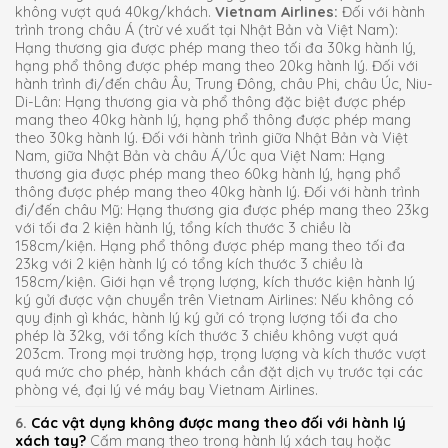
không vượt quá 40kg/khách.
Vietnam Airlines:
Đối với hành
trình trong châu Á (trừ vé xuất tại Nhật Bản và Việt Nam):
Hạng thương gia được phép mang theo tối đa 30kg hành lý,
hạng phổ thông được phép mang theo 20kg hành lý. Đối với
hành trình đi/đến châu Âu, Trung Đông, châu Phi, châu Úc, Niu-
Di-Lân: Hạng thương gia và phổ thông đặc biệt được phép
mang theo 40kg hành lý, hạng phổ thông được phép mang
theo 30kg hành lý. Đối với hành trình giữa Nhật Bản và Việt
Nam, giữa Nhật Bản và châu Á/Úc qua Việt Nam: Hạng
thương gia được phép mang theo 60kg hành lý, hạng phổ
thông được phép mang theo 40kg hành lý. Đối với hành trình
đi/đến châu Mỹ: Hạng thương gia được phép mang theo 23kg
với tối đa 2 kiện hành lý, tổng kích thước 3 chiều là
158cm/kiện. Hạng phổ thông được phép mang theo tối đa
23kg với 2 kiện hành lý có tổng kích thước 3 chiều là
158cm/kiện. Giới hạn về trọng lượng, kích thước kiện hành lý
ký gửi được vận chuyển trên Vietnam Airlines: Nếu không có
quy định gì khác, hành lý ký gửi có trọng lượng tối đa cho
phép là 32kg, với tổng kích thước 3 chiều không vượt quá
203cm. Trong mọi trường hợp, trọng lượng và kích thước vượt
quá mức cho phép, hành khách cần đặt dịch vụ trước tại các
phòng vé, đại lý vé máy bay Vietnam Airlines.
6.
Các vật dụng không được mang theo đối với hành lý
xách tay?
Cấm mang theo trong hành lý xách tay hoặc