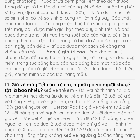
đựng chất lỏng. Thuốc chữa bệnh phải kèm theo đơn thuốc
trong đó ghi rõ họ tên, địa chỉ của người kê đơn thuốc hay bác
sĩ, họ tên, địa chỉ của hành khách. Sữa, thức ăn dành cho trẻ
sơ sinh phải có trẻ sơ sinh đi cùng khi lên máy bay. Các chất
lỏng mua tại các cửa hàng miễn thuế trên sân bay hay mua
trên máy bay được miễn giới hạn theo quy định trên, và phải
dược đựng trong túi nhựa trong suốt của cửa hàng, có niêm
phong theo quy định, bên trong có biên lai/hóa đơn ghi rõ nơi
bán, ngày bán để ở vị trí đọc được một cách dễ dàng mà
không cần mở túi.
Hành lý giá trị cao
Hành khách lưu ý
không được để trong hành lý ký gửi tiền, nữ trang, kim loại quý
hiếm, trang sức bằng bạc, các hợp đồng bảo mật hoặc các
lọai hàng hóa có giá trị khác, các tài liệu kinh doanh, hộ chiếu,
giấy chứng minh và các lọai hàng mẫu…
10.
Giá vé máy Tết của trẻ em, người già và người khuyết
tật là bao nhiêu?
Giá vé trẻ em
– Đối với hành trình nội địa: +
Vietnam Airlines đang áp dụng trẻ em từ 2 đến 12 tuổi có giá
vé bằng 75% giá vé người lớn, em bé dưới 2 tuổi giá vé bằng
10% giá vé người lớn. + Jetstar Pacific giá vé trẻ em từ 2 đến
12 tuổi bằng giá vé người lớn, em bé dưới 2 tuổi được miễn phí
giá vé. + VietJet Air giá vé trẻ em từ 2 đến 12 tuổi bằng giá vé
người lớn, em bé dưới 2 tuổi được miễn phí giá vé. – Hành trình
quốc tế: Xin vui lòng gọi đến 1900 4749 để có thông tin chi tiết
cho từng Hãng hàng không.
Giá vé người già:
Các hãng hàng