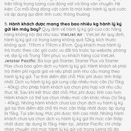
trên tổng trọng lượng của động vật và lồng vận chuyển. Hệ
kiện: Coi mỗi lồng động vật cảnh là một kiện hành lý quá cước
và áp dụng qui định tính cước thông thường.
5.
Hành khách được mang theo bao nhiêu kg hành lý ký
gửi lên máy bay?
Quy định về hành lý ký gửi của các hãng
hàng không nội địa như sau:
VietJet Air :
VietJet Air quy định,
hành lý ký gửi có trọng lượng không quá 32kg, kích thước
không quá : 119cm x 119cm x 81cm. Quý khách mua hành lý
trả trước theo các gói cước ưu đãi trả trước tại website, phòng
vé, đại lý và Trung Tâm phục vụ khách hàng của VietJet.
Jetstar Pacific:
Ba loại giá Starter, Starter Plus và Starter
Max chưa bao gồm dịch vụ hành lý ký gửi. Hành khách sẽ phải
trả thêm phí ngoài giá vé nếu phát sinh nhu cầu mang theo
hành lý ký gửi. Tại thời điểm đặt chỗ: Mức phí được tính thấp
nhất. Dịch vụ hành lý ký gửi cung cấp nhiều mức cân (từ 15kg
– 40kg) cho phép hành khách lựa chọn phù hợp với nhu cầu
thực tế. Sau khi kết thúc đặt chỗ: Mức phí được tính cao hơn.
Hành khách có thể lựa chọn nhiều mức cân khác nhau (từ 5kg
– 40kg). Những hành khách chưa lựa chọn dịch vụ hành lý ký
gửi tại thời điểm đặt chỗ thì mức cân thấp nhất được áp dụng
là 15kg. Tại sân bay: Mức phí được tính cao nhất. Những hành
khách chưa lựa chọn dịch vụ hành lý ký gửi thì mức cân thấp
nhất được áp dụng là 15kg. Hiện tại, Jetstar Pacific chỉ chấp
nhận chuyên chở mức hành lý ký gửi với trọng lượng tối đa