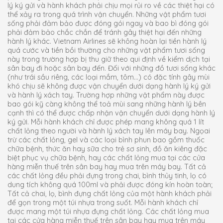
lý ký gửi và hành khách phải chịu mọi rủi ro về các thiệt hại có
thể xảy ra trong quá trình vận chuyển. Những vật phẩm tươi
sống phải đảm bảo được đóng gói ngay và bao bì đóng gói
phải đảm bảo chắc chắn để tránh gây thiệt hại đến những
hành lý khác. Vietnam Airlines sẽ không hoàn lại tiền hành lý
quá cước và tiền bồi thường cho những vật phẩm tươi sống
này trong trường hợp bị thu giữ theo qui định về kiểm dịch tại
sân bay đi hoặc sân bay đến. Đối với những đồ tươi sống khác
(như trái sầu riêng, các loại mắm, tôm…) có đặc tính gây mùi
khó chịu sẽ không được vận chuyển dưới dạng hành lý ký gửi
và hành lý xách tay. Trường hợp những vật phẩm này được
bao gói kỹ càng không thể toả mùi sang những hành lý bên
cạnh thì có thể được chấp nhận vận chuyển dưới dạng hành lý
ký gửi. Mỗi hành khách chỉ được phép mang không quá 1 lít
chất lỏng theo người và hành lý xách tay lên máy bay. Ngọai
trừ các chất lỏng, gel và các loại bình phun bao gồm thuốc
chữa bệnh, thức ăn hay sữa cho trẻ sơ sinh, đồ ăn kiêng đặc
biệt phục vụ chữa bệnh, hay các chất lỏng mua tại các cửa
hàng miễn thuế trên sân bay hay mua trên máy bay. Tất cả
các chất lỏng đều phải đựng trong chai, bình thủy tinh, lọ có
dung tích không quá 100ml và phải được đóng kín hoàn toàn;
Tất cả chai, lọ, bình đựng chất lỏng của một hành khách phải
để gọn trong một túi nhựa trong suốt. Mỗi hành khách chỉ
được mang một túi nhựa đựng chất lỏng. Các chất lỏng mua
tại các cửa hàng miễn thuế trên sân bay hay mua trên máy