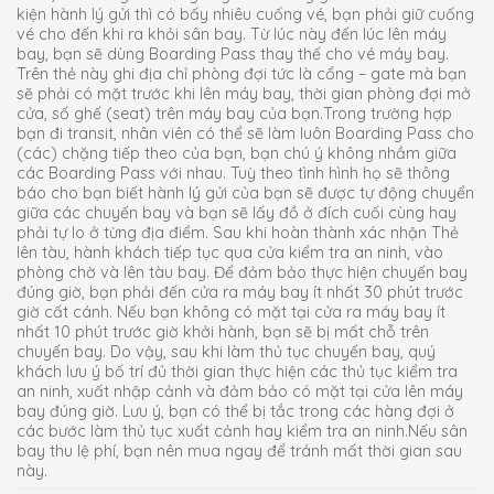
kiện hành lý gửi thì có bấy nhiêu cuống vé, bạn phải giữ cuống
vé cho đến khi ra khỏi sân bay. Từ lúc này đến lúc lên máy
bay, bạn sẽ dùng Boarding Pass thay thế cho vé máy bay.
Trên thẻ này ghi địa chỉ phòng đợi tức là cổng – gate mà bạn
sẽ phải có mặt trước khi lên máy bay, thời gian phòng đợi mở
cửa, số ghế (seat) trên máy bay của bạn.Trong trường hợp
bạn đi transit, nhân viên có thể sẽ làm luôn Boarding Pass cho
(các) chặng tiếp theo của bạn, bạn chú ý không nhầm giữa
các Boarding Pass với nhau. Tuỳ theo tình hình họ sẽ thông
báo cho bạn biết hành lý gửi của bạn sẽ được tự động chuyển
giữa các chuyến bay và bạn sẽ lấy đồ ở đích cuối cùng hay
phải tự lo ở từng địa điểm. Sau khi hoàn thành xác nhận Thẻ
lên tàu, hành khách tiếp tục qua cửa kiểm tra an ninh, vào
phòng chờ và lên tàu bay. Để đảm bảo thực hiện chuyến bay
đúng giờ, bạn phải đến cửa ra máy bay ít nhất 30 phút trước
giờ cất cánh. Nếu bạn không có mặt tại cửa ra máy bay ít
nhất 10 phút trước giờ khởi hành, bạn sẽ bị mất chỗ trên
chuyến bay. Do vậy, sau khi làm thủ tục chuyến bay, quý
khách lưu ý bố trí đủ thời gian thực hiện các thủ tục kiểm tra
an ninh, xuất nhập cảnh và đảm bảo có mặt tại cửa lên máy
bay đúng giờ. Lưu ý, bạn có thể bị tắc trong các hàng đợi ở
các bước làm thủ tục xuất cảnh hay kiểm tra an ninh.Nếu sân
bay thu lệ phí, bạn nên mua ngay để tránh mất thời gian sau
này.