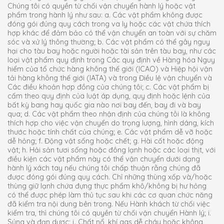
Chúng tôi có quyền từ chối vận chuyển hành lý hoặc vật
phẩm trong hành lý như sau: a. Các vật phẩm không được
đóng gói đúng quy cách trong va ly hoặc các vật chứa thích
hợp khác để đảm bảo có thể vận chuyển an toàn với sự chăm
sóc và xử lý thông thường; b. Các vật phẩm có thể gây nguy
hại cho tàu bay hoặc người hoặc tài sản trên tàu bay, như các
loại vật phẩm quy định trong Các quy định về Hàng hóa Nguy
hiểm của tổ chức hàng không thế giới (ICAO) và Hiệp hội vận
tải hàng không thế giới (IATA) và trong Điều lệ vận chuyển và
Các điều khoản hợp đồng của chúng tôi; c. Các vật phẩm bị
cấm theo quy định của luật áp dụng, quy định hoặc lệnh của
bất kỳ bang hay quốc gia nào nơi bay đến, bay đi và bay
qua; d. Các vật phẩm theo nhận định của chúng tôi là không
thích hợp cho việc vận chuyển do trọng lượng, hình dáng, kích
thước hoặc tính chất của chúng; e. Các vật phẩm dễ vỡ hoặc
dễ hỏng; f. Động vật sống hoặc chết; g. Hài cốt hoặc động
vật; h. Hải sản tươi sống hoặc đông lạnh hoặc các loại thịt, với
điều kiện các vật phẩm này có thể vận chuyển dưới dạng
hành lý xách tay nếu chúng tôi chấp thuận rằng chúng đã
được đóng gói đúng quy cách. Chỉ những thùng xốp và/hoặc
thùng giữ lạnh chứa đựng thực phẩm khô/không bị hư hỏng
có thể được phép làm thủ tục sau khi các cơ quan chức năng
đã kiểm tra nội dung bên trong. Nếu Hành khách từ chối việc
kiểm tra, thì chúng tôi có quyền từ chối vận chuyển Hành lý; i.
Súng và đạn dược; j. Chất nổ, khí gas dễ cháy hoặc không