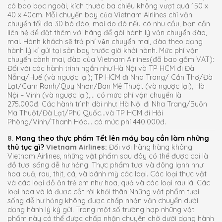
có bao bọc ngoài, kích thước ba chiều không vượt quá 150 x
40 x 40cm. Mỗi chuyến bay của Vietnam Airlines chỉ vận
chuyến tối đa 30 bó đào, mai do đó nếu có nhu cầu, bạn cần
liên hệ để đặt thêm với hãng để gói hành lý vận chuyển đào,
mai. Hành khách sẽ trả phí vận chuyển mai, đào theo dạng
hành lý kí gửi tại sân bay trước giờ khởi hành. Mức phí vận
chuyển cành mai, đào của Vietnam Airlines(đã bao gồm VAT):
Đối với các hành trình ngắn như Hà Nội và TP HCM đi Đà
Nẵng/Huế (và ngược lại); TP HCM đi Nha Trang/ Cần Thơ/Đà
Lạt/Cam Ranh/Quy Nhơn/Ban Mê Thuột (và ngược lại), Hà
Nội – Vinh (và ngược lại),… có mức phí vận chuyển là
275.000đ. Các hành trình dài như: Hà Nội đi Nha Trang/Buôn
Ma Thuột/Đà Lạt/Phú Quốc…và TP HCM đi Hải
Phòng/Vinh/Thanh Hóa… có mức phí 440.000đ.
8.
Mang theo thực phẩm Tết lên máy bay cần làm những
thủ tục gì?
Vietnam Airlines:
Đối với hãng hàng không
Vietnam Airlines, những vật phẩm sau đây có thể được coi là
đồ tươi sống dễ hư hỏng: Thực phẩm tươi và đông lạnh như
hoa quả, rau, thịt, cá, và bánh mỳ các loại. Các loại thực vật
và các loại đồ ăn trẻ em như hoa, quả và các loại rau lá. Các
loại hoa và lá được cắt rời khỏi thân Những vật phẩm tươi
sống dễ hư hỏng không được chấp nhận vận chuyển dưới
dạng hành lý ký gửi. Trong một số trường hợp những vật
phẩm này có thể được chấp nhận chuyên chở dưới dạng hành