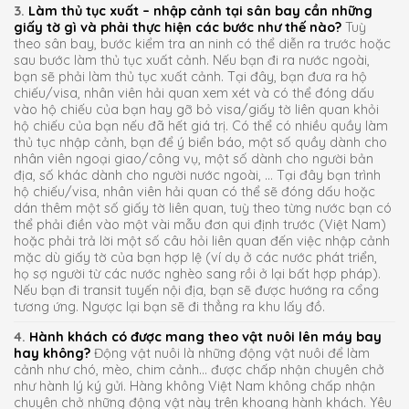
3.
Làm thủ tục xuất – nhập cảnh tại sân bay cần những
giấy tờ gì và phải thực hiện các bước như thế nào?
Tuỳ
theo sân bay, bước kiểm tra an ninh có thể diễn ra trước hoặc
sau bước làm thủ tục xuất cảnh. Nếu bạn đi ra nước ngoài,
bạn sẽ phải làm thủ tục xuất cảnh. Tại đây, bạn đưa ra hộ
chiếu/visa, nhân viên hải quan xem xét và có thể đóng dấu
vào hộ chiếu của bạn hay gỡ bỏ visa/giấy tờ liên quan khỏi
hộ chiếu của bạn nếu đã hết giá trị. Có thể có nhiều quầy làm
thủ tục nhập cảnh, bạn để ý biển báo, một số quầy dành cho
nhân viên ngoại giao/công vụ, một số dành cho người bản
địa, số khác dành cho người nước ngoài, … Tại đây bạn trình
hộ chiếu/visa, nhân viên hải quan có thể sẽ đóng dấu hoặc
dán thêm một số giấy tờ liên quan, tuỳ theo từng nước bạn có
thể phải điền vào một vài mẫu đơn qui định trước (Việt Nam)
hoặc phải trả lời một số câu hỏi liên quan đến việc nhập cảnh
mặc dù giấy tờ của bạn hợp lệ (ví dụ ở các nước phát triển,
họ sợ người từ các nước nghèo sang rồi ở lại bất hợp pháp).
Nếu bạn đi transit tuyến nội địa, bạn sẽ được hướng ra cổng
tương ứng. Ngược lại bạn sẽ đi thẳng ra khu lấy đồ.
4.
Hành khách có được mang theo vật nuôi lên máy bay
hay không?
Động vật nuôi là những động vật nuôi để làm
cảnh như chó, mèo, chim cảnh… được chấp nhận chuyên chở
như hành lý ký gửi. Hàng không Việt Nam không chấp nhận
chuyên chở những động vật này trên khoang hành khách. Yêu