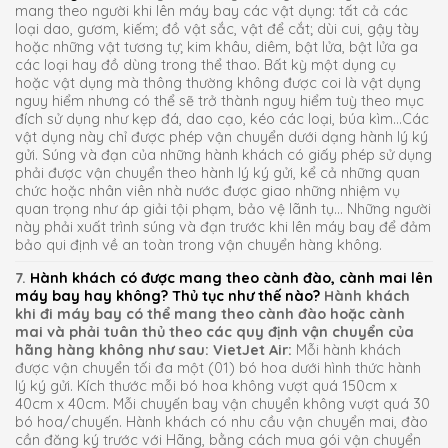
mang theo người khi lên máy bay các vật dụng: tất cả các
loại dao, gươm, kiếm; đồ vật sắc, vật để cắt; dùi cui, gậy tày
hoặc những vật tương tự; kim khâu, diêm, bật lửa, bật lửa ga
các loại hay đồ dùng trong thể thao. Bất kỳ một dụng cụ
hoặc vật dụng mà thông thường không được coi là vật dụng
nguy hiểm nhưng có thể sẽ trở thành nguy hiểm tuỳ theo mục
đích sử dụng như kẹp đá, dao cạo, kéo các loại, búa kìm…Các
vật dụng này chỉ được phép vận chuyển dưới dạng hành lý ký
gửi. Súng và đạn của những hành khách có giấy phép sử dụng
phải được vận chuyển theo hành lý ký gửi, kể cả những quan
chức hoặc nhân viên nhà nước được giao những nhiệm vụ
quan trọng như áp giải tội phạm, bảo vệ lãnh tụ… Những người
này phải xuất trình súng và đạn trước khi lên máy bay để đảm
bảo qui định về an toàn trong vận chuyển hàng không.
7.
Hành khách có được mang theo cành đào, cành mai lên
máy bay hay không? Thủ tục như thế nào?
Hành khách
khi đi máy bay có thể mang theo cành đào hoặc cành
mai và phải tuân thủ theo các quy định vận chuyển của
hãng hàng không như sau:
VietJet Air:
Mỗi hành khách
được vận chuyển tối đa một (01) bó hoa dưới hình thức hành
lý ký gửi. Kích thước mỗi bó hoa không vượt quá 150cm x
40cm x 40cm. Mỗi chuyến bay vận chuyển không vượt quá 30
bó hoa/chuyến. Hành khách có nhu cầu vận chuyển mai, đào
cần đăng ký trước với Hãng, bằng cách mua gói vận chuyển