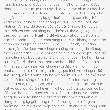
hiểm, ngoại trừ những chất bị cấm vận chuyển bằng đường
hàng không, phải được vận chuyển như hàng hoá và được
đóng gói theo các yêu cầu đặc biệt và được phục vụ đặc biệt.
Tuy nhiên, một số loại hàng nguy hiểm có thể được chấp nhận
chuyên chở như hành lý ký gửi hoặc hành lý xách tay. Hành
khách cần liên hệ tại các phòng vé, đại lý vé máy bay của
Vietnam Airlines để đưa ra yêu cầu và làm các thủ tục cần
thiết đối với các loại hàng nguy hiểm cụ thể được vận chuyển
theo dạng hành lý.
Hành lý dễ vỡ
Các vật dụng dễ vỡ như
các sản phẩm thuỷ tinh, chai đựng rượu.v.v… không được chấp
nhận vận chuyển như hành lý ký gửi. Tuy nhiên, nếu hành
khách yêu cầu được vận chuyển những vật dụng dễ vỡ này
theo đường hành lý ký gửi vì kích cỡ của nó không phù hợp để
mang lên máy bay và việc từ chối vận chuyển như hành lý ký
gửi sẽ gây rất nhiều khó khăn cho hành khách thì Vietnam
Airlines sẽ chấp nhận vận chuyển với điều kiện hành khách
phải chịu mọi sự rủi ro xảy ra trong quá trình vận chuyển.
Đồ
tươi sống, dễ hư hỏng
Những vật phẩm sau đây có thể được
coi là đồ tươi sống dễ hư hỏng: Thực phẩm tươi và đông lạnh
như hoa quả, rau, thịt, cá, và bánh mỳ các loại. Các loại thực
vật và các loại đồ ăn trẻ em như hoa, quả và các loại rau lá.
Các loại hoa và lá được cắt rời khỏi thân Những vật phẩm tươi
sống dễ hư hỏng không được chấp nhận vận chuyển dưới
dạng hành lý ký gửi. Trong một số trường hợp những vật
phẩm này có thể được chấp nhận chuyên chở dưới dạng hành