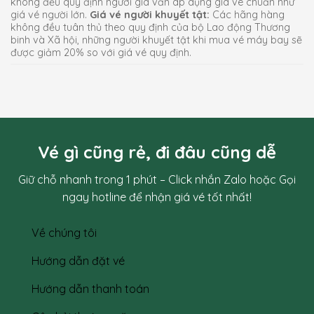
không đều quy định người già vẫn áp dụng giá vé chuẩn như
giá vé người lớn.
Giá vé người khuyết tật:
Các hãng hàng
không đều tuân thủ theo quy định của bộ Lao động Thương
binh và Xã hội, những người khuyết tật khi mua vé máy bay sẽ
được giảm 20% so với giá vé quy định.
Vé gì cũng rẻ, đi đâu cũng dễ
Giữ chỗ nhanh trong 1 phút – Click nhắn Zalo hoặc Gọi
ngay hotline để nhận giá vé tốt nhất!
Về chúng tôi
Hướng dẫn đặt vé
Hướng dẫn thanh toán