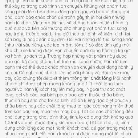
lý ký gửi và hành khách phải chịu mọi rủi ro về các thiệt hại có
thể xảy ra trong quá trình vận chuyển. Những vật phẩm tươi
sống phải đảm bảo được đóng gói ngay và bao bì đóng gói
phải đảm bảo chắc chắn để tránh gây thiệt hại đến những
hành lý khác. Vietnam Airlines sẽ không hoàn lại tiền hành lý
quá cước và tiền bồi thường cho những vật phẩm tươi sống
này trong trường hợp bị thu giữ theo qui định về kiểm dịch tại
sân bay đi hoặc sân bay đến. Đối với những đồ tươi sống khác
(như trái sầu riêng, các loại mắm, tôm…) có đặc tính gây mùi
khó chịu sẽ không được vận chuyển dưới dạng hành lý ký gửi
và hành lý xách tay. Trường hợp những vật phẩm này được
bao gói kỹ càng không thể toả mùi sang những hành lý bên
cạnh thì có thể được chấp nhận vận chuyển dưới dạng hành lý
ký gửi. Đề nghị quý khách liên hệ với phòng vé, đại lý vé máy
bay của chúng tôi để biết thêm thông tin.
Chất lỏng
Mỗi hành
khách chỉ được phép mang không quá 1 lít chất lỏng theo
người và hành lý xách tay lên máy bay. Ngọai trừ các chất
lỏng, gel và các loại bình phun bao gồm thuốc chữa bệnh,
thức ăn hay sữa cho trẻ sơ sinh, đồ ăn kiêng đặc biệt phục vụ
chữa bệnh, hay các chất lỏng mua tại các cửa hàng miễn thuế
trên sân bay hay mua trên máy bay. Tất cả các chất lỏng đều
phải đựng trong chai, bình thủy tinh, lọ có dung tích không quá
100ml và phải được đóng kín hoàn toàn; Tất cả chai, lọ, bình
đựng chất lỏng của một hành khách phải để gọn trong một túi
nhựa trong suốt. Mỗi hành khách chỉ được mang một túi nhựa