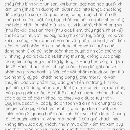
cháy (như bình xịt phun sơn, khí butan, gas nạp hộp quẹt), khí
làm lạnh (như bình dưỡng khí dưới nước, nitơ lỏng), chất lỏng
dễ cháy (như sơn, chất pha loãng, dung môi); chất rắn dễ
cháy (như diêm, bật lửa); hợp chất oxy hữu cơ (như nhựa cây);
chất độc, chất lây nhiễm (như virut, vi khuẩn); chất phóng xạ
(như Ra-đi); chất ăn mòn (như axit, kiềm, thủy ngân, nhiệt kế),
chất có từ tính, vật liệu oxy hóa (như chất tẩy trắng); và k. Vũ
khí như súng, kiếm, dao cổ và các vật phẩm tương tự, với điều
kiện các vật phẩm đó có thể được phép vận chuyển dưới
dạng hành lý ký gửi hoàn toàn theo quyết định của chúng tôi
vì những lý do rất đặc biệt. Những thứ này không được phép
mang lên máy bay vì bất kỳ lý do gì. – Hàng hóa có giá trị và
dễ vỡ: Hành khách được khuyến cáo không ký gởi các vật
phẩm này trong hành lý. Nếu các vật phẩm này được làm thủ
tục hành lý ký gởi, khách hàng đồng ý chịu mọi rủi ro vận
chuyển. Các vật phẩm này bao gồm tiền, nữ trang, kim loại
quý hiếm, đồ dùng bằng bạc, đồ điện tử, máy vi tính, máy ảnh,
máy quay phim, giấy tờ có thể chuyển nhượng, chứng khoán,
các giấy tờ có giá trị khác, hộ chiếu và giấy tờ tùy thân –
Quyền lục soát: Vì các lý do an toàn và an ninh, chúng tôi có
thể yêu cầu quý khách và hành lý phải qua kiểm soát, soi
chiếu bằng X-quang hoặc các hình thức soi chiếu khác. Chúng
tôi có quyền kiểm tra vắng mặt hành lý của quý khách, nếu
không tìm được quý khách, nhằm mục đích kiểm tra xem quý
khách có hoặc hành lý của quý khách có chứa hàng hóa cấm