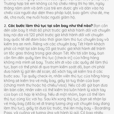
Trường hợp trẻ em không có hộ chiếu riêng thì họ tên, ngày
tháng năm sinh và ảnh của trẻ em được ghi và dán vào hộ
chiếu của người đại diện theo pháp luật, bao gồm: cha đẻ, mẹ
đẻ, cha nuôi, mẹ nuôi hoặc người giám hộ.
2.
Các bước làm thủ tục tại sân bay như thế nào?
Bạn cần
đến sân bay ít nhất 60 phút trước giờ khởi hành đối với chuyến
bay nội địa và 120 phút trước giờ khởi hành đối với chuyến
bay quốc tế để đảm bảo thời gian làm thủ tục chuyến bay và
kiểm tra an ninh. Riêng với các chuyến bay Tết Hành khách
phải có mặt tại sân bay 03 giờ trước giờ khởi hành để tránh
ùn tắc giao thông trong giai đioạn Tết. Khi tới sân bay, bạn
cần tìm đến quầy làm thủ tục (check-in) của hãng hàng
không mà mình sẽ bay. Trước khi đi vào các quầy để làm thủ
tục, bạn có thể phải đi qua trạm kiểm soát đồ, bạn chỉ phải
đưa hành lý gửi lên để scan, đồ xách tay sẽ kiểm tra ở các
bước sau. Tại quầy check-in, nhân viên thủ tục của hãng hàng
không sẽ kiểm tra vé máy bay, giấy tờ tuỳ thân của bạn
(chứng minh thư hoặc hộ chiếu/visa). Nếu có đồ gửi bạn đưa
lên bàn cân, nhân viên có thể kiểm tra luôn hành lý xách tay
của bạn có hợp lệ không. Nếu đi một nhóm, bạn có thể làm
thủ tục cùng lúc với họ. Sau khi xong thủ tục, bạn sẽ nhận lại
vé máy bay (đã bị xé đi trang tương ứng với chuyến bay đang
làm thủ tục), giấy tờ đưa lúc trước, thẻ lên máy bay – Boarding
Pass, và cuống vé tương ứng với hành lý gửi. Có bao nhiêu