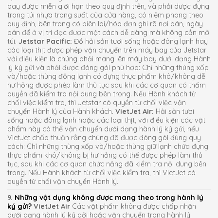
bay được miễn giới hạn theo quy định trên, và phải dược đựng
trong túi nhựa trong suốt của cửa hàng, có niêm phong theo
quy định, bên trong có biên lai/hóa đơn ghi rõ nơi bán, ngày
bán để ở vị trí đọc được một cách dễ dàng mà không cần mở
túi.
Jetstar Pacific:
Đồ hải sản tươi sống hoặc đông lạnh hay
các loại thịt được phép vận chuyển trên máy bay của Jetstar
với điều kiện là chúng phải mang lên máy bay dưới dạng Hành
lý ký gửi và phải được đóng gói phù hợp: Chỉ những thùng xốp
và/hoặc thùng đông lạnh có đựng thực phẩm khô/không dễ
hư hỏng được phép làm thủ tục sau khi các cơ quan có thẩm
quyền đã kiểm tra nội dung bên trong. Nếu Hành khách từ
chối việc kiểm tra, thì Jetstar có quyền từ chối việc vận
chuyển Hành lý của Hành khách.
VietJet Air:
Hải sản tươi
sống hoặc đông lạnh hoặc các loại thịt, với điều kiện các vật
phẩm này có thể vận chuyển dưới dạng hành lý ký gửi, nếu
VietJet chấp thuận rằng chúng đã được đóng gói đúng quy
cách: Chỉ những thùng xốp và/hoặc thùng giữ lạnh chứa đựng
thực phẩm khô/không bị hư hỏng có thể được phép làm thủ
tục, sau khi các cơ quan chức năng đã kiểm tra nội dung bên
trong. Nếu Hành khách từ chối việc kiểm tra, thì VietJet có
quyền từ chối vận chuyển Hành lý.
9.
Những vật dụng không được mang theo trong hành lý
ký gửi?
VietJet Air
Các vật phẩm không được chấp nhận
dưới dạng hành lý ký gởi hoặc vận chuyển trong hành lý: