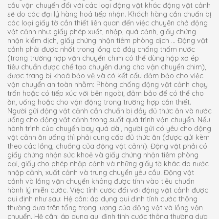
cầu vận chuyển đối với các loại động vật khác động vật cảnh
sẽ do các đại lý hàng hoá tiếp nhận. Khách hàng cần chuẩn bị
các loại giấy tờ cần thiết liên quan đến việc chuyên chở động
vật cảnh như: giấy phép xuất, nhập, quá cảnh, giấy chứng
nhận kiểm dịch, giấy chứng nhận tiêm phòng dịch … Động vật
cảnh phải được nhốt trong lồng có đáy chống thấm nước
(trong trường hợp vận chuyển chim có thể dùng hộp xơ ép
tiêu chuẩn được chế tạo chuyên dung cho vận chuyển chim),
được trang bị khoá bảo vệ và có kết cấu đảm bảo cho việc
vận chuyển an toàn nhằm: Phòng chống động vật cảnh chạy
trốn hoặc có tiếp xúc với bên ngoài; đảm bảo để có thể cho
ăn, uống hoặc cho vận động trong trường hợp cần thiết.
Người gửi động vật cảnh cần chuẩn bị đầy đủ thức ăn và nước
uống cho động vật cảnh trong suốt quá trình vận chuyển. Nếu
hành trình của chuyến bay quá dài, người gửi có yêu cho động
vật cảnh ăn uống thì phải cung cấp đủ thức ăn (được gửi kèm
theo các lồng, chuồng của động vật cảnh). Động vật phải có
giấy chứng nhận sức khoẻ và giấy chứng nhận tiêm phòng
dại, giấy cho phép nhập cảnh và những giấy tờ khác do nước
nhập cảnh, xuất cảnh và trung chuyển yêu cầu. Động vật
cảnh và lồng vận chuyển không được tính vào tiêu chuẩn
hành lý miễn cước. Việc tính cước đối với động vật cảnh được
qui định như sau: Hệ cân: áp dụng qui định tính cước thông
thường dựa trên tổng trọng lượng của động vật và lồng vận
chuyển. Hệ cân: áp dụng qui định tính cước thông thường dựa