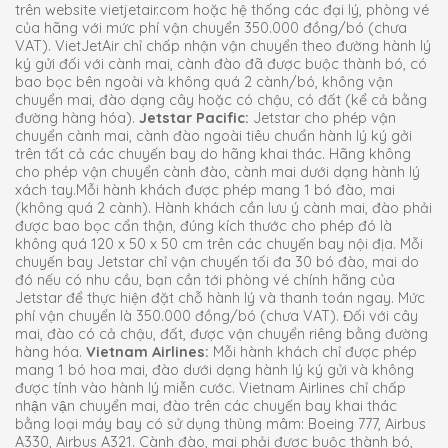
trên website vietjetair.com hoặc hệ thống các đại lý, phòng vé
của hãng với mức phí vận chuyển 350.000 đồng/bó (chưa
VAT). VietJetAir chỉ chấp nhận vận chuyển theo đường hành lý
ký gửi đối với cành mai, cành đào đã được buộc thành bó, có
bao bọc bên ngoài và không quá 2 cành/bó, không vận
chuyển mai, đào dạng cây hoặc có chậu, có đất (kể cả bằng
đường hàng hóa).
Jetstar Pacific:
Jetstar cho phép vận
chuyển cành mai, cành đào ngoài tiêu chuẩn hành lý ký gởi
trên tất cả các chuyến bay do hãng khai thác. Hãng không
cho phép vận chuyển cành đào, cành mai dưới dạng hành lý
xách tay.Mỗi hành khách được phép mang 1 bó đào, mai
(không quá 2 cành). Hành khách cần lưu ý cành mai, đào phải
được bao bọc cẩn thận, đúng kích thước cho phép đó là
không quá 120 x 50 x 50 cm trên các chuyến bay nội địa. Mỗi
chuyến bay Jetstar chỉ vận chuyến tối đa 30 bó đào, mai do
đó nếu có nhu cầu, bạn cần tới phòng vé chính hãng của
Jetstar để thực hiện đặt chỗ hành lý và thanh toán ngay. Mức
phí vận chuyển là 350.000 đồng/bó (chưa VAT). Đối với cây
mai, đào có cả chậu, đất, được vận chuyển riêng bằng đường
hàng hóa.
Vietnam Airlines:
Mỗi hành khách chỉ được phép
mang 1 bó hoa mai, đào dưới dạng hành lý ký gửi và không
được tính vào hành lý miễn cước. Vietnam Airlines chỉ chấp
nhận vận chuyển mai, đào trên các chuyến bay khai thác
bằng loại máy bay có sử dụng thùng mâm: Boeing 777, Airbus
A330, Airbus A321. Cành đào, mai phải được buộc thành bó,