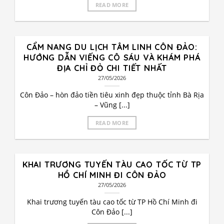
READ MORE
CẨM NANG DU LỊCH TÂM LINH CÔN ĐẢO:
HƯỚNG DẪN VIẾNG CÔ SÁU VÀ KHÁM PHÁ
ĐỊA CHỈ ĐỎ CHI TIẾT NHẤT
27/05/2026
Côn Đảo – hòn đảo tiền tiêu xinh đẹp thuộc tỉnh Bà Rịa
– Vũng [...]
READ MORE
KHAI TRƯƠNG TUYẾN TÀU CAO TỐC TỪ TP
HỒ CHÍ MINH ĐI CÔN ĐẢO
27/05/2026
Khai trương tuyến tàu cao tốc từ TP Hồ Chí Minh đi
Côn Đảo [...]