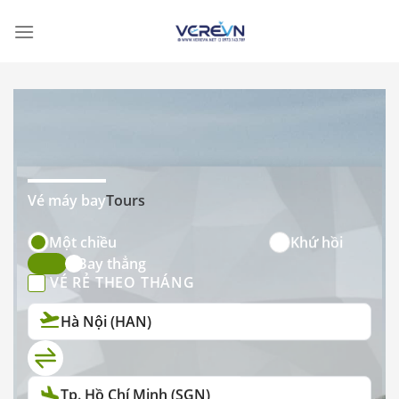
Skip
to
content
Vé máy bay
Tours
Một chiều
Khứ hồi
Bay thẳng
VÉ RẺ THEO THÁNG
Hà Nội (HAN)
Tp. Hồ Chí Minh (SGN)