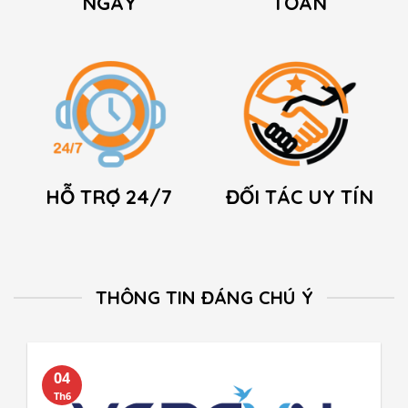
NGÀY
TOÀN
đến những nước lân cận Việt Nam một
cách nhanh chóng.
HỖ TRỢ 24/7
ĐỐI TÁC UY TÍN
THÔNG TIN ĐÁNG CHÚ Ý
04
Th6